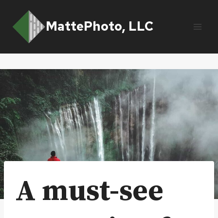
Skip
to
MattePhoto, LLC
content
A must-see