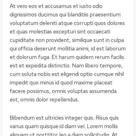
At vero eos et accusamus et iusto odio
dignissimos ducimus qui blanditiis praesentium
voluptatum deleniti atque corrupti quos dolores
et quas molestias excepturi sint occaecati
cupiditate non provident, similique sunt in culpa
qui officia deserunt mollitia animi, id est laborum
et dolorum fuga. Et harum quidem rerum facilis
est et expedita distinctio. Nam libero tempore,
cum soluta nobis est eligendi optio cumque nihil
impedit quo minus id quod maxime placeat
facere possimus, omnis voluptas assumenda
est, omnis dolor repellendus.
Bibendum est ultricies integer quis. Risus quis
varius quam quisque id diam vel. Lorem mollis
aliquam ut porttitor leo a diam sollicitudin. At